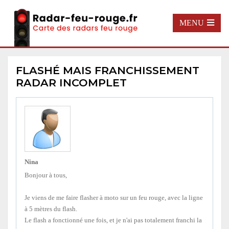
MENU
FLASHÉ MAIS FRANCHISSEMENT
RADAR INCOMPLET
Nina
Bonjour à tous,
Je viens de me faire flasher à moto sur un feu rouge, avec la ligne
à 5 mètres du flash.
Le flash a fonctionné une fois, et je n'ai pas totalement franchi la