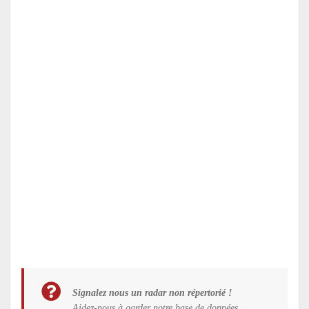
Signalez nous un radar non répertorié !
Aidez-nous à garder notre base de données