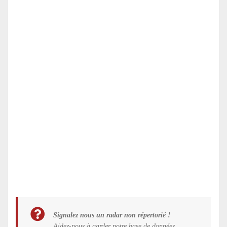
Signalez nous un radar non répertorié !
Aidez-nous à garder notre base de données