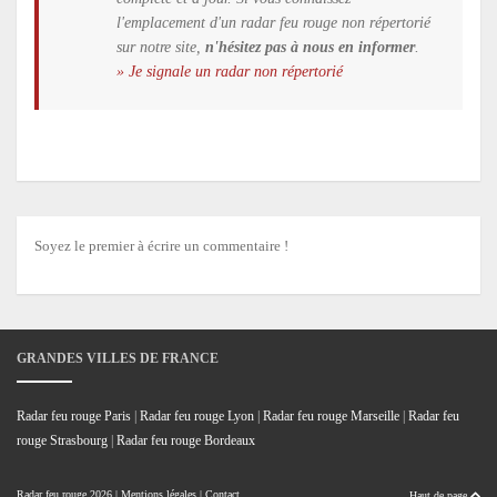
l'emplacement d'un radar feu rouge non répertorié
sur notre site,
n'hésitez pas à nous en informer
.
» Je signale un radar non répertorié
Soyez le premier à écrire un commentaire !
GRANDES VILLES DE FRANCE
Radar feu rouge Paris
|
Radar feu rouge Lyon
|
Radar feu rouge Marseille
|
Radar feu
rouge Strasbourg
|
Radar feu rouge Bordeaux
Radar feu rouge
2026 |
Mentions légales
|
Contact
Haut de page