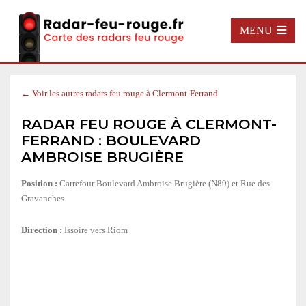
MENU
← Voir les autres radars feu rouge à Clermont-Ferrand
RADAR FEU ROUGE À CLERMONT-
FERRAND : BOULEVARD
AMBROISE BRUGIÈRE
Position :
Carrefour Boulevard Ambroise Brugière (N89) et Rue des
Gravanches
Direction :
Issoire vers Riom