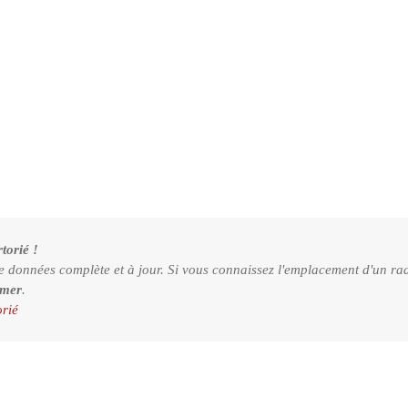
torié !
e données complète et à jour. Si vous connaissez l'emplacement d'un rad
rmer
.
orié