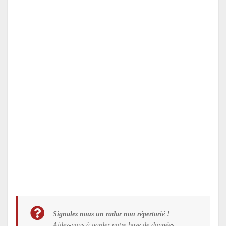
Signalez nous un radar non répertorié !
Aidez-nous à garder notre base de données