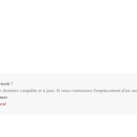
torié !
e données complète et à jour. Si vous connaissez l'emplacement d'un rad
rmer
.
orié