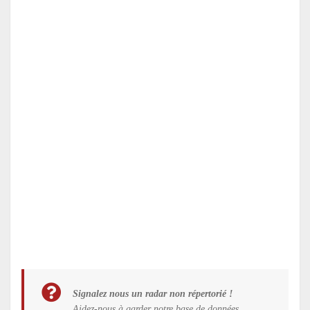
Signalez nous un radar non répertorié !
Aidez-nous à garder notre base de données