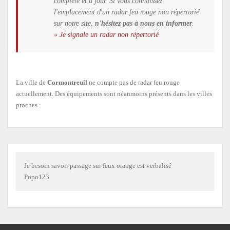
complète et à jour. Si vous connaissez
l'emplacement d'un radar feu rouge non répertorié
sur notre site,
n'hésitez pas à nous en informer
.
» Je signale un radar non répertorié
La ville de
Cormontreuil
ne compte pas de radar feu rouge
actuellement. Des équipements sont néanmoins présents dans les villes
proches :
Je besoin savoir passage sur feux orange est verbalisé
Popo123