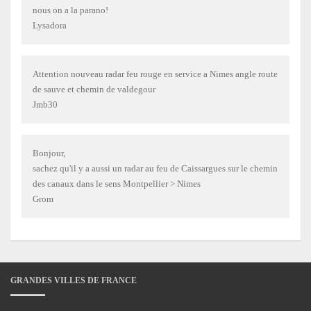
nous on a la parano!
Lysadora
Attention nouveau radar feu rouge en service a Nimes angle route
de sauve et chemin de valdegour
Jmb30
Bonjour,
sachez qu'il y a aussi un radar au feu de Caissargues sur le chemin
des canaux dans le sens Montpellier > Nimes
Grom
GRANDES VILLES DE FRANCE